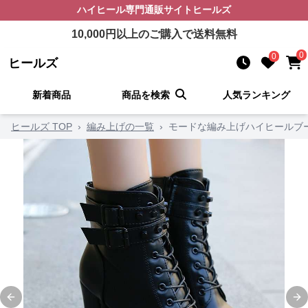
ハイヒール
専門通販サイト
ヒールズ
10,000
円以上のご購入で送料無料
0
0
ヒールズ
新着商品
商品を検索
人気ランキング
ヒールズ TOP
›
編み上げの一覧
›
モードな編み上げハイヒールブ
Previous slide
Ne