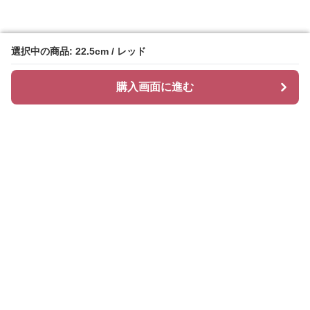
選択中の商品: 22.5cm / レッド
選択中の商品: 22.5cm / レッド
購入画面に進む
購入画面に進む
ヒールズ
について
会社概要