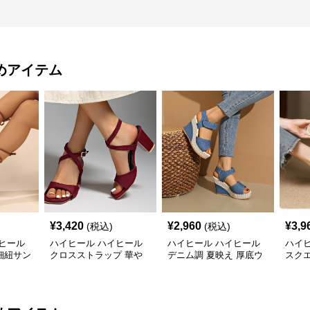
めアイテム
¥
3,420
¥
2,960
¥
3,9
(税込)
(税込)
ヒール
ハイヒール ハイヒール
ハイヒール ハイヒール
ハイ
細紐サン
クロスストラップ 華や
デニム調 夏映え 厚底ウ
スク
か サンダル
ェッジサンダル
トラ