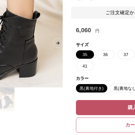
ご注文確定か
6,060
円
サイズ
Next slide
35
36
37
41
カラー
黒(裏地付き)
黒(裏地なし
購
カー