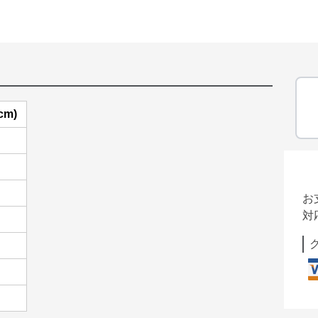
cm)
お
対