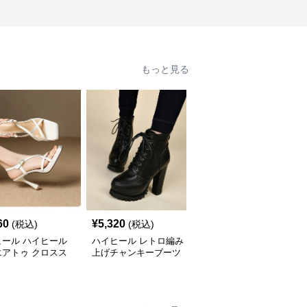
もっと見る
60
¥
5,320
¥
3,460
(税込)
(税込)
(税込)
ヒール ハイヒール
ハイヒール レトロ編み
ハイヒール レトロ調編
エアトゥ クロスス
上げチャンキーブーツ
み上げショートブーツ
ップサンダル