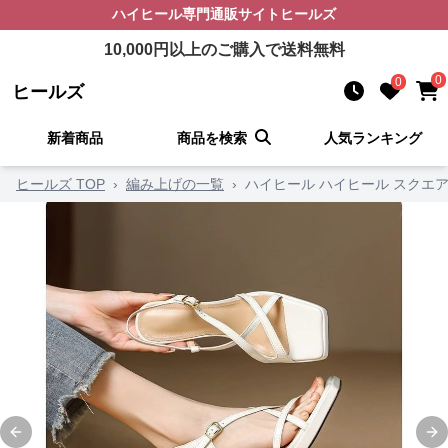
ハイヒール
専門通販サイト
ヒールズ
10,000
円以上のご購入で送料無料
0
0
ヒールズ
新着商品
商品を検索
人気ランキング
ヒールズ TOP
›
編み上げの一覧
›
ハイヒール ハイヒール スクエ
Previous slide
Ne