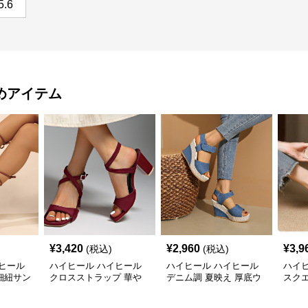
5.6
めアイテム
¥
3,420
¥
2,960
¥
3,9
(税込)
(税込)
ヒール
ハイヒール ハイヒール
ハイヒール ハイヒール
ハイ
細紐サン
クロスストラップ 華や
デニム調 夏映え 厚底ウ
スク
か サンダル
ェッジサンダル
トラ