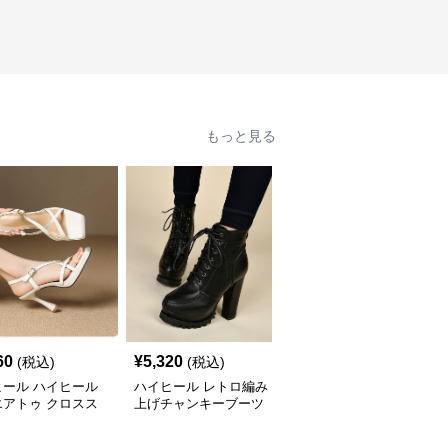
もっと見る
60
¥
5,320
¥
3,460
(税込)
(税込)
(税込)
ヒール ハイヒール
ハイヒール レトロ編み
ハイヒール レトロ調編
エアトゥ クロスス
上げチャンキーブーツ
み上げショートブーツ
ップサンダル