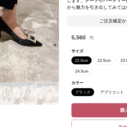
します。デートやパーティー
から魅力を引き出してみては
ご注文確定か
5,560
円
Next slide
サイズ
22.0cm
22.5cm
23
24.5cm
カラー
ブラック
アプリコット
購
カー