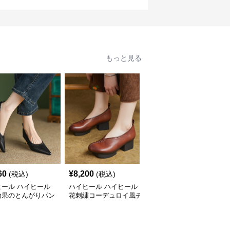
もっと見る
60
¥
8,200
¥
4,060
(税込)
(税込)
(税込)
ヒール ハイヒール
ハイヒール ハイヒール
ハイヒール ハイヒール
効果のとんがりパン
花刺繍コーデュロイ風チ
上品アンクルストラップ
ャンキーヒール
厚底パンプス