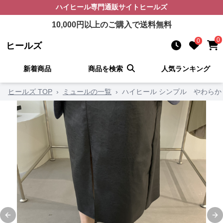
ハイヒール
専門通販サイト
ヒールズ
10,000
円以上のご購入で送料無料
0
0
ヒールズ
新着商品
商品を検索
人気ランキング
ヒールズ TOP
›
ミュールの一覧
›
ハイヒール シンプル やわらか
Previous slide
Ne