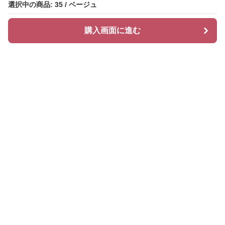
選択中の商品: 35 / ベージュ
選択中の商品: 35 / ベージュ
購入画面に進む
購入画面に進む
ヒールズ
について
会社概要
利用規約