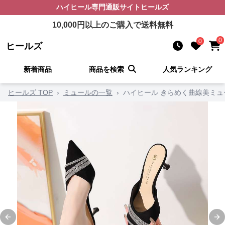
ハイヒール
専門通販サイト
ヒールズ
10,000
円以上のご購入で送料無料
0
0
ヒールズ
新着商品
商品を検索
人気ランキング
ヒールズ TOP
›
ミュールの一覧
›
ハイヒール きらめく曲線美ミュ
Previous slide
Ne