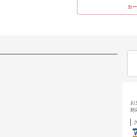
カー
お
対