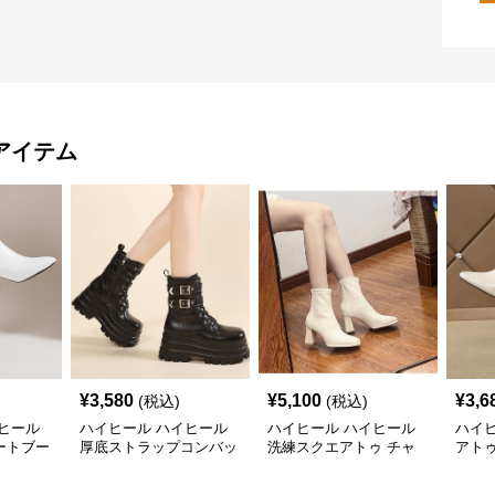
アイテム
¥
3,580
¥
5,100
¥
3,6
(税込)
(税込)
ヒール
ハイヒール ハイヒール
ハイヒール ハイヒール
ハイ
ートブー
厚底ストラップコンバッ
洗練スクエアトゥ チャ
アト
トブーツ
ンキーヒールブーツ
ルブ