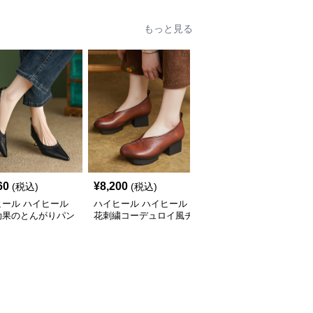
もっと見る
60
¥
8,200
¥
4,060
(税込)
(税込)
(税込)
ヒール ハイヒール
ハイヒール ハイヒール
ハイヒール ハイヒール
効果のとんがりパン
花刺繍コーデュロイ風チ
上品アンクルストラップ
ャンキーヒール
厚底パンプス