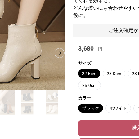
てくれる効果も。
どんな装いにも合わせやすい
役に。
ご注文確定か
3,680
円
Next slide
サイズ
22.5cm
23.0cm
23
25.0cm
カラー
ブラック
ホワイト
購