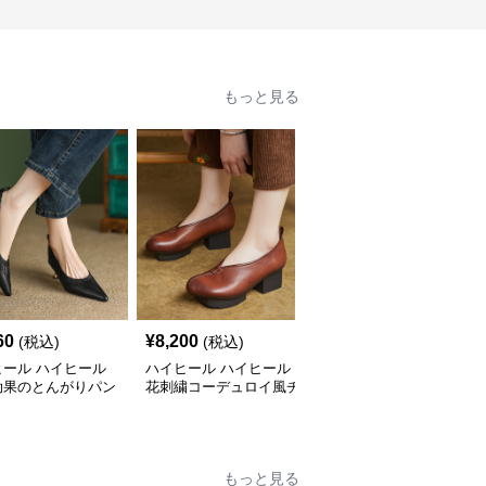
もっと見る
60
¥
8,200
¥
4,060
(税込)
(税込)
(税込)
ヒール ハイヒール
ハイヒール ハイヒール
ハイヒール ハイヒール
効果のとんがりパン
花刺繍コーデュロイ風チ
上品アンクルストラップ
ャンキーヒール
厚底パンプス
もっと見る