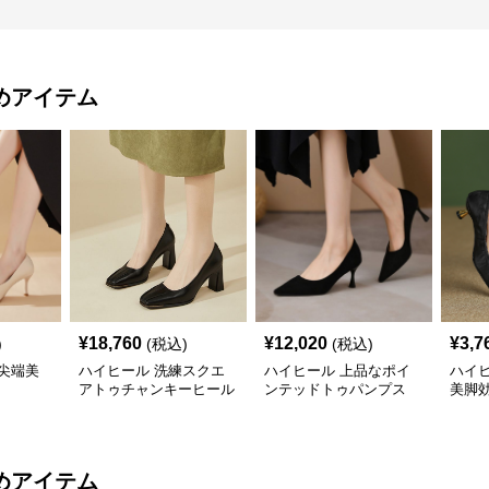
めアイテム
¥
18,760
¥
12,020
¥
3,7
)
(税込)
(税込)
尖端美
ハイヒール 洗練スクエ
ハイヒール 上品なポイ
ハイ
アトゥチャンキーヒール
ンテッドトゥパンプス
美脚
プス
めアイテム