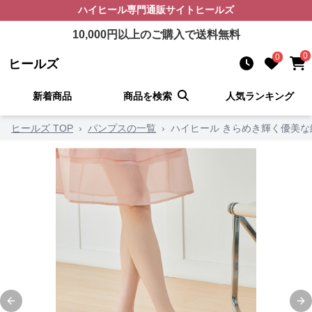
ハイヒール
専門通販サイト
ヒールズ
10,000
円以上のご購入で送料無料
0
0
ヒールズ
新着商品
商品を検索
人気ランキング
ヒールズ TOP
›
パンプスの一覧
›
ハイヒール きらめき輝く優美
Previous slide
Ne