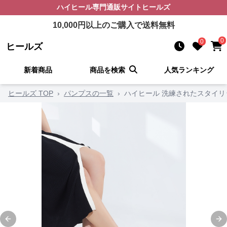
ハイヒール
専門通販サイト
ヒールズ
10,000
円以上のご購入で送料無料
0
0
ヒールズ
新着商品
商品を検索
人気ランキング
ヒールズ TOP
›
パンプスの一覧
›
ハイヒール 洗練されたスタイ
Previous slide
Ne