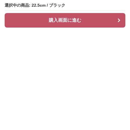
選択中の商品: 22.5cm / ブラック
選択中の商品: 22.5cm / ブラック
購入画面に進む
購入画面に進む
ヒールズ
について
会社概要
利用規約