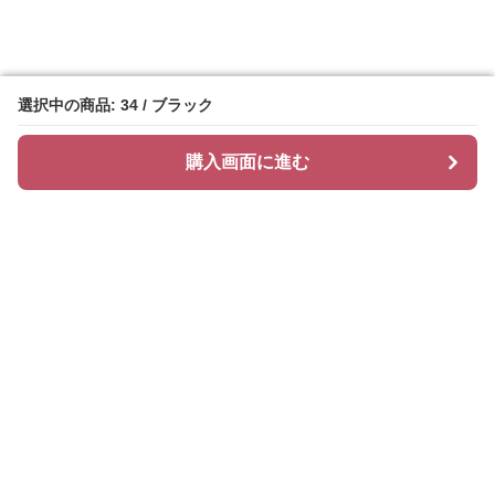
選択中の商品: 34 / ブラック
選択中の商品: 34 / ブラック
購入画面に進む
購入画面に進む
ヒールズ
について