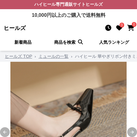
ハイヒール
専門通販サイト
ヒールズ
10,000
円以上のご購入で送料無料
0
0
ヒールズ
新着商品
商品を検索
人気ランキング
ヒールズ TOP
›
ミュールの一覧
›
ハイヒール 華やぎリボン付き
Previous slide
Ne