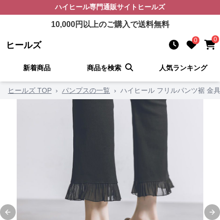
ハイヒール
専門通販サイト
ヒールズ
10,000
円以上のご購入で送料無料
0
0
ヒールズ
新着商品
商品を検索
人気ランキング
ヒールズ TOP
›
パンプスの一覧
›
ハイヒール フリルパンツ裾 金
Previous slide
Ne