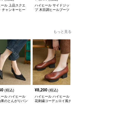
ヒール 上品スクエ
ハイヒール サイドジッ
ハイヒール ゆったりス
ゥ チャンキーヒー
プ 木目調ヒールブーツ
エードウエスタンブーツ
ーツ
もっと見る
60
¥
8,200
¥
4,060
(税込)
(税込)
(税込)
ヒール ハイヒール
ハイヒール ハイヒール
ハイヒール ハイヒール
効果のとんがりパン
花刺繍コーデュロイ風チ
上品アンクルストラップ
ャンキーヒール
厚底パンプス