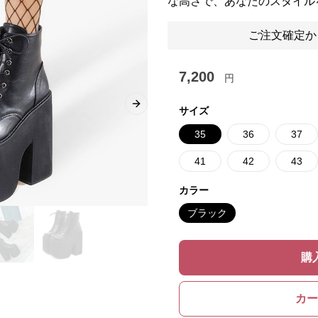
な高さで、あなたのスタイル
ご注文確定か
7,200
円
Next slide
サイズ
35
36
37
41
42
43
カラー
ブラック
購
カー