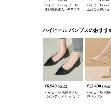
ハイヒール ハイヒール
ハイヒール ハイ
西部風刺繍入り牛革ウエ
上品な美脚ショ
スタンブーツ
ツ
ハイヒール
パンプス
のおすす
¥
6,940
¥
12,400
(税込)
(税込
ハイヒール 洗練された
ハイヒール 洗練
ポインテッドトゥパンプ
脚パンプス
ス