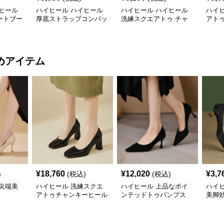
ヒール
ハイヒール ハイヒール
ハイヒール ハイヒール
ハイ
ートブー
厚底ストラップコンバッ
洗練スクエアトゥ チャ
アト
トブーツ
ンキーヒールブーツ
ルブ
めアイテム
¥
18,760
¥
12,020
¥
3,7
)
(税込)
(税込)
尖端美
ハイヒール 洗練スクエ
ハイヒール 上品なポイ
ハイ
アトゥチャンキーヒール
ンテッドトゥパンプス
美脚
プス