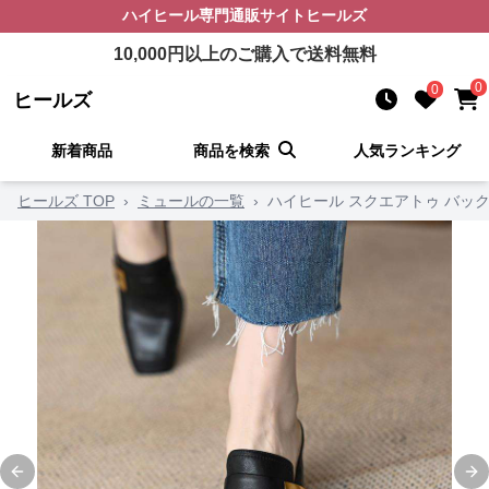
ハイヒール
専門通販サイト
ヒールズ
10,000
円以上のご購入で送料無料
0
0
ヒールズ
新着商品
商品を検索
人気ランキング
ヒールズ TOP
›
ミュールの一覧
›
ハイヒール スクエアトゥ バッ
Previous slide
Ne