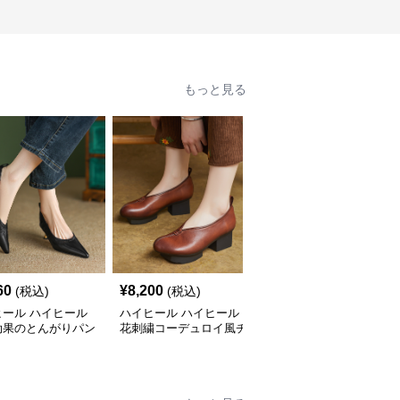
もっと見る
60
¥
8,200
¥
4,060
(税込)
(税込)
(税込)
ヒール ハイヒール
ハイヒール ハイヒール
ハイヒール ハイヒール
効果のとんがりパン
花刺繍コーデュロイ風チ
上品アンクルストラップ
ャンキーヒール
厚底パンプス