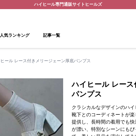
ハイヒール
専門通販サイト
ヒールズ
人気ランキング
記事一覧
イヒール レース付きメリージェーン厚底パンプス
ハイヒール レー
パンプス
クラシカルなデザインのハイ
靴下とのコーディネートが楽
提供し、長時間の着用でも快
が漂い、特別なシーンにもぴ