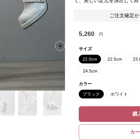
て、美しい足元を演出してみ
ご注文確定か
5,260
円
Next slide
サイズ
22.0cm
22.5cm
23
24.5cm
カラー
ブラック
ホワイト
購
カー