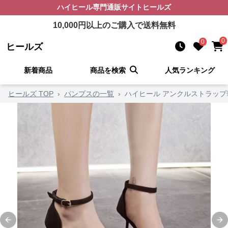
ハイヒール
専門通販サイト
ヒールズ
10,000
円以上のご購入で送料無料
0
0
ヒールズ
新着商品
商品を検索
人気ランキング
ヒールズ TOP
›
パンプスの一覧
›
ハイヒール アンクルストラッ
Previous slide
Ne