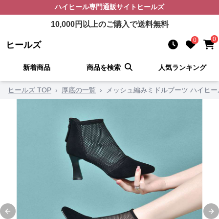
ハイヒール
専門通販サイト
ヒールズ
10,000
円以上のご購入で送料無料
0
0
ヒールズ
新着商品
商品を検索
人気ランキング
ヒールズ TOP
›
厚底の一覧
›
メッシュ編みミドルブーツ ハイヒー
Previous slide
Ne