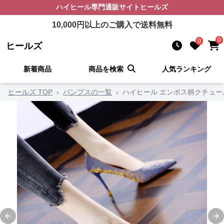
ハイヒール
専門通販サイト
ヒールズ
10,000
円以上のご購入で送料無料
0
0
ヒールズ
新着商品
商品を検索
人気ランキング
ヒールズ TOP
›
パンプスの一覧
›
ハイヒール エンボス柄クチュー
Previous slide
Ne