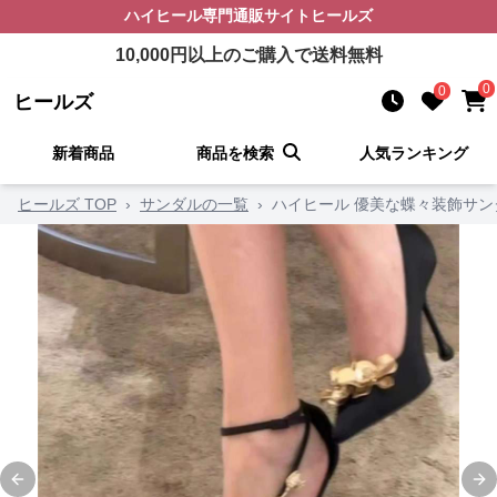
ハイヒール
専門通販サイト
ヒールズ
10,000
円以上のご購入で送料無料
0
0
ヒールズ
新着商品
商品を検索
人気ランキング
ヒールズ TOP
›
サンダルの一覧
›
ハイヒール 優美な蝶々装飾サン
Previous slide
Ne