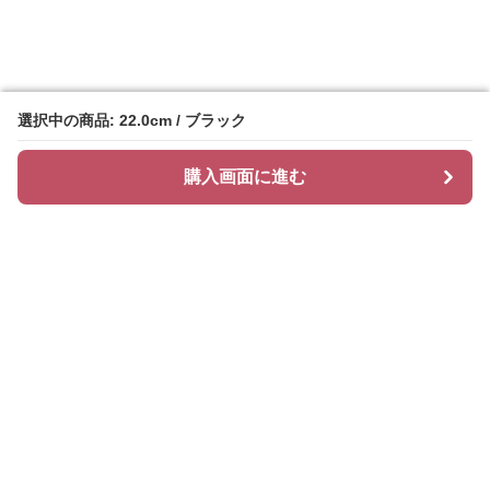
選択中の商品: 22.0cm / ブラック
選択中の商品: 22.0cm / ブラック
購入画面に進む
購入画面に進む
ヒールズ
について