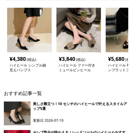
¥
4,380
¥
3,840
¥
5,680
(税込)
(税込)
(税込
ハイヒール シンプル細
ハイヒール ファー付き
ハイヒール 華
見えパンプス
ミュールピンヒール
ンプラットフォ
ール
おすすめ記事一覧
美しさ際立つ！10 センチのハイヒールで叶えるスタイルア
ップ5選
更新日
2026-07-10
セレブ気分が味わえる！レッドソールのハイヒールおすす