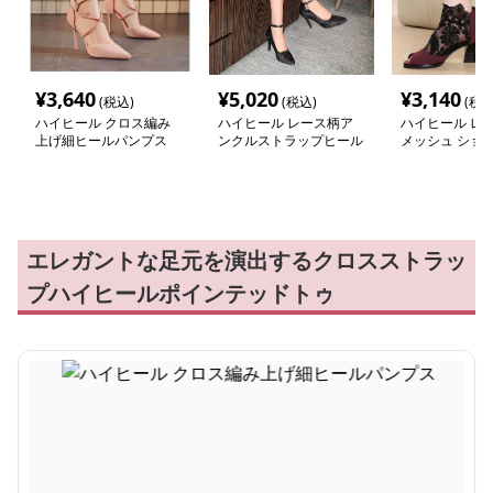
¥
3,640
¥
5,020
¥
3,140
(税込)
(税込)
(税込
ハイヒール クロス編み
ハイヒール レース柄ア
ハイヒール レ
上げ細ヒールパンプス
ンクルストラップヒール
メッシュ ショ
ツ
エレガントな足元を演出するクロスストラッ
プハイヒールポインテッドトゥ