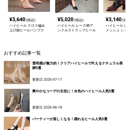
¥
3,640
¥
5,020
¥
3,140
(税込)
(税込)
(税込
ハイヒール クロス編み
ハイヒール レース柄ア
ハイヒール レ
上げ細ヒールパンプス
ンクルストラップヒール
メッシュ ショ
ツ
おすすめ記事一覧
透明感が魅力的！クリアハイヒールで叶えるナチュラル美
脚5選
更新日
2026-07-11
爽やかなコーデの主役に！水色のハイヒール人気5選
更新日
2026-06-18
パーティーが楽しくなる！踊れるヒール人気5選