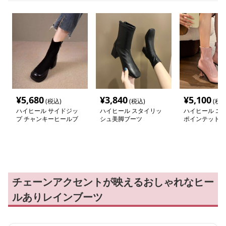
¥
5,680
¥
3,840
¥
5,100
(税込)
(税込)
(税込
ハイヒール サイドジッ
ハイヒール スタイリッ
ハイヒール エ
プ チャンキーヒールブ
シュ美脚ブーツ
ポインテッドソ
ーツ
ツ
チェーンアクセントが映えるおしゃれなヒー
ルありレインブーツ