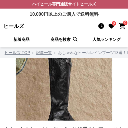
ハイヒール
専門通販サイト
ヒールズ
10,000
円以上のご購入で送料無料
0
0
ヒールズ
新着商品
商品を検索
人気ランキング
ヒールズ TOP
›
記事一覧
›
おしゃれなヒールレインブーツ13選